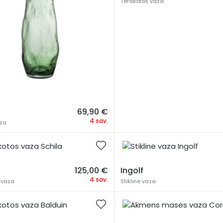
Terakotos vaza
69,90
€
4 sav.
aza
125,00
€
Ingolf
4 sav.
 vaza
Stiklinė vaza