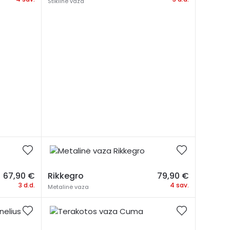
Stiklinė vaza
67,90
€
Rikkegro
79,90
€
3 d.d.
4 sav.
Metalinė vaza