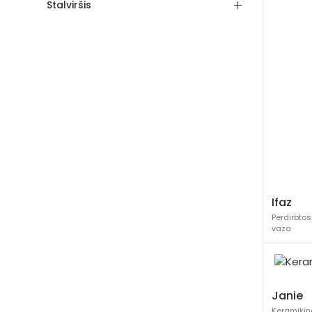
Stalviršis
Ifaz
Perdirbto
vaza
Janie
Keramikin