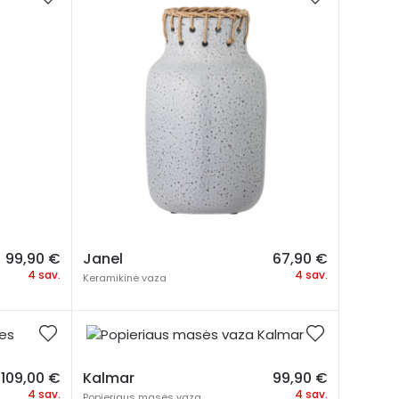
99,90
€
Janel
67,90
€
4 sav.
4 sav.
Keramikinė vaza
109,00
€
Kalmar
99,90
€
4 sav.
4 sav.
Popieriaus masės vaza