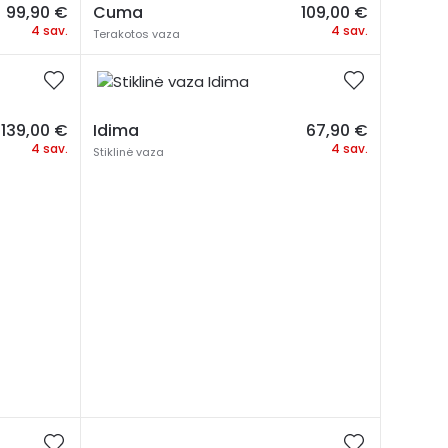
99,90
€
Cuma
109,00
€
4 sav.
4 sav.
Terakotos vaza
139,00
€
Idima
67,90
€
4 sav.
4 sav.
Stiklinė vaza