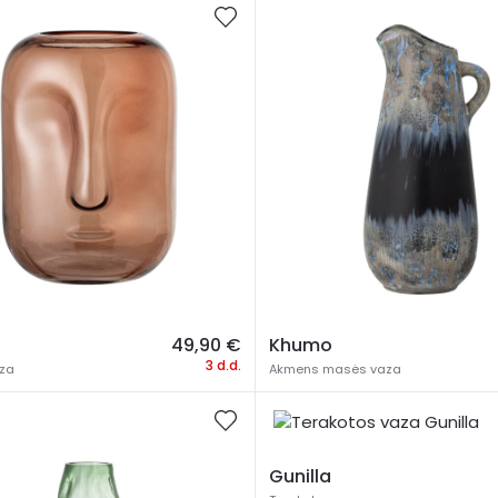
49,90
€
Khumo
3 d.d.
aza
Akmens masės vaza
Gunilla