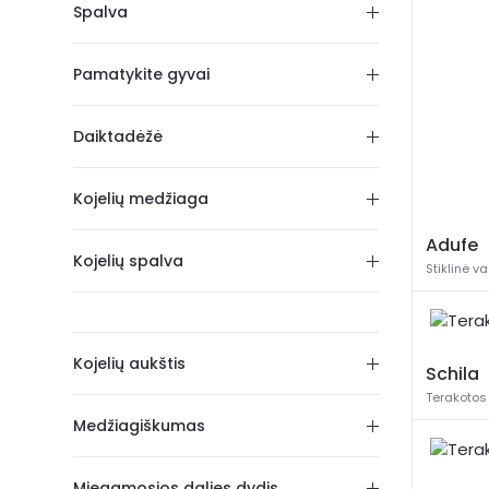
Spalva
Pamatykite gyvai
Daiktadėžė
Kojelių medžiaga
Adufe
Kojelių spalva
Stiklinė v
Kojelių aukštis
Schila
Terakotos
Medžiagiškumas
Miegamosios dalies dydis