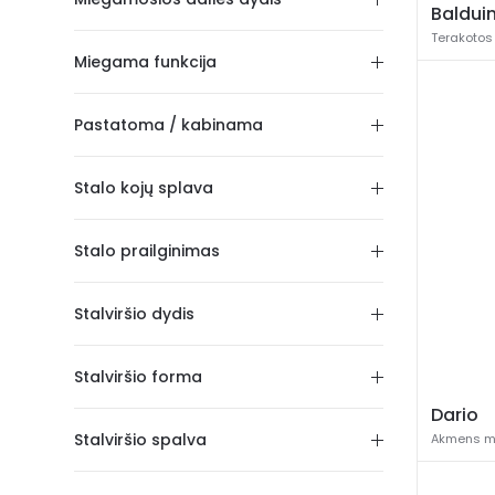
Baldui
Terakotos
Miegama funkcija
Pastatoma / kabinama
Stalo kojų splava
Stalo prailginimas
Stalviršio dydis
Stalviršio forma
Dario
Stalviršio spalva
Akmens m