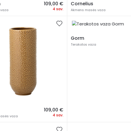
n
109,00
€
Cornelius
4 sav.
 vaza
Akmens masės vaza
Gorm
Terakotos vaza
109,00
€
4 sav.
asės vaza