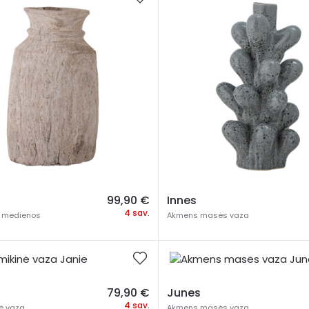
99,90
€
Innes
4 sav.
s medienos
Akmens masės vaza
79,90
€
Junes
4 sav.
ė vaza
Akmens masės vaza