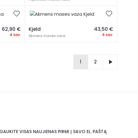
62,90
€
Kjeld
43,50
€
4 sav.
4 sav.
Akmens masės vaza
1
2
GAUKITE VISAS NAUJIENAS PIRMI Į SAVO EL. PAŠTĄ