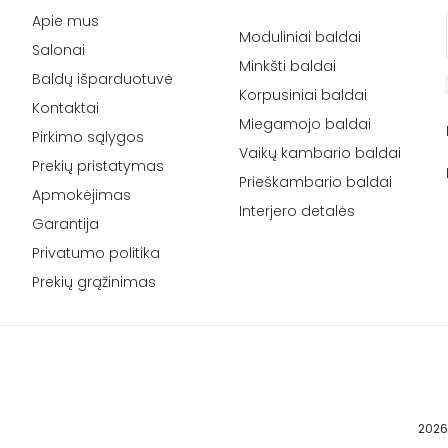
Apie mus
Moduliniai baldai
Salonai
Minkšti baldai
Baldų išparduotuvė
Korpusiniai baldai
Kontaktai
Miegamojo baldai
Pirkimo sąlygos
Vaikų kambario baldai
Prekių pristatymas
Prieškambario baldai
Apmokėjimas
Interjero detalės
Garantija
Privatumo politika
Prekių grąžinimas
2026 