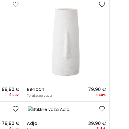
99,90
€
Berican
79,90
€
4 sav.
4 sav.
Terakotos vaza
79,90
€
Adjo
39,90
€
4 sav.
3 d.d.