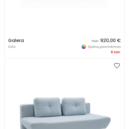
Galera
920,00
€
nuo
Sofa
Spalvų pasirinkimas
8 sav.