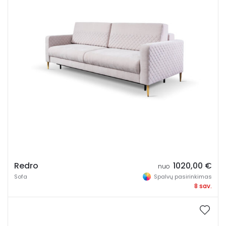
Redro
1020,00
€
nuo
Sofa
Spalvų pasirinkimas
8 sav.