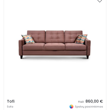
Kojelių medžiaga
Medinės
Metalinės
Plastikinės
MDF
Kojelių spalva
Tofi
860,00
€
nuo
Sofa
Spalvų pasirinkimas