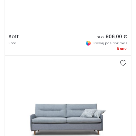
Stalviršio dydis
Soft
906,00
€
nuo
Sofa
Spalvų pasirinkimas
8 sav.
Stalviršio forma
Stalviršio spalva
Stalviršis