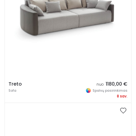
Treto
1180,00
€
nuo
Sofa
Spalvų pasirinkimas
8 sav.