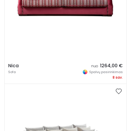
Nica
1264,00
€
nuo
Sofa
Spalvų pasirinkimas
8 sav.