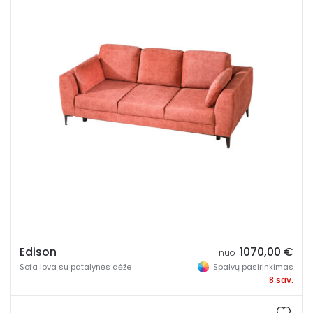
Miegamosios dalies gylis
Spalva
Pamatykite gyvai
Vilnius „Baldų rojus“
Panevėžys "Kevas"
Edison
1070,00
€
nuo
Daiktadėžė
Sofa lova su patalynės dėže
Spalvų pasirinkimas
8 sav.
Be daiktadėžės
Su daiktadėže