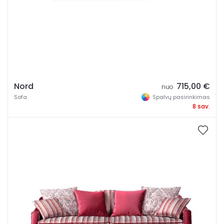
Nord
715,00
€
nuo
Sofa
Spalvų pasirinkimas
8 sav.