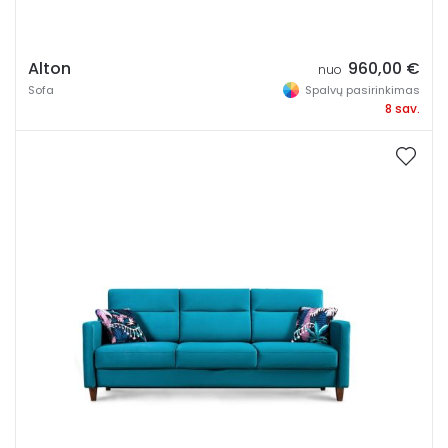
Miegama funkcija
Be miegamos funkcijos
Alton
960,00
€
nuo
Su miegama funkcija
Sofa
Spalvų pasirinkimas
8 sav.
Pastatoma / kabinama
Stalo kojų splava
Stalo prailginimas