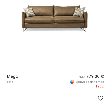
Plotis
Aukštis
Gylis
Mega
779,00
€
nuo
Sofa
Spalvų pasirinkimas
8 sav.
Miegamosios dalies plotis