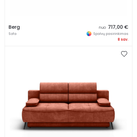
Berg
717,00
€
nuo
Sofa
Spalvų pasirinkimas
8 sav.