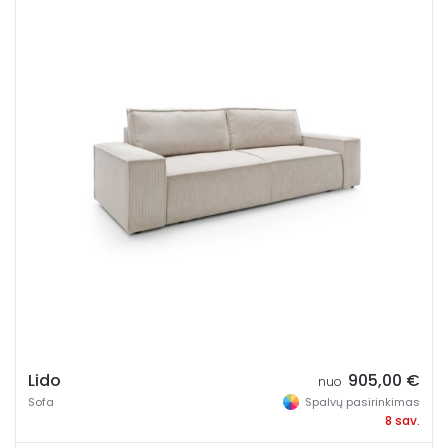
Lido
905,00
€
nuo
Sofa
Spalvų pasirinkimas
8 sav.