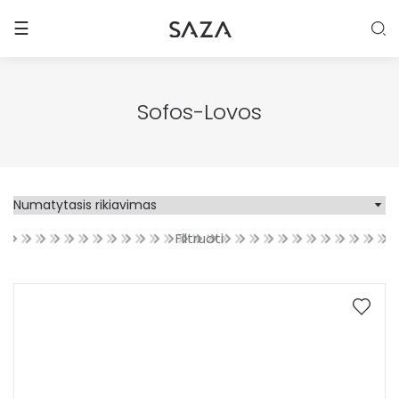
Toggle navigation
☰
Sofos-Lovos
Filtruoti
Kaina