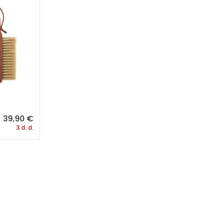
39,90
€
3 d. d.