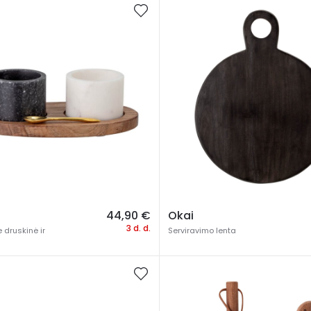
44,90
€
Okai
3 d. d.
 druskinė ir
Serviravimo lenta