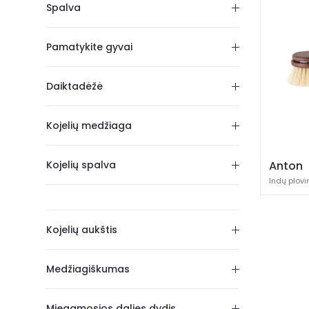
Spalva
Pamatykite gyvai
Daiktadėžė
Kojelių medžiaga
Kojelių spalva
Anton
Indų plov
Kojelių aukštis
Medžiagiškumas
Miegamosios dalies dydis