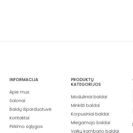
INFORMACIJA
PRODUKTŲ
KATEGORIJOS
Apie mus
Moduliniai baldai
Salonai
Minkšti baldai
Baldų išparduotuvė
Korpusiniai baldai
Kontaktai
Miegamojo baldai
Pirkimo sąlygos
Vaikų kambario baldai