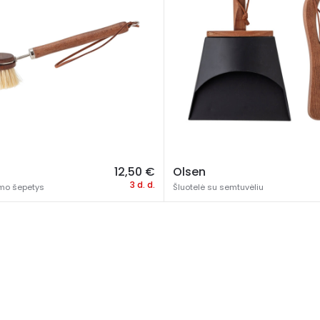
12,50
€
Olsen
3 d. d.
imo šepetys
Šluotelė su semtuvėliu