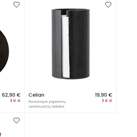
62,90
€
Celian
19,90
€
3 d. d.
3 d. d.
Paulovnijos popierinių
rankšluoščių laikiklis