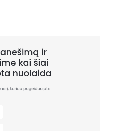
anešimą ir
me kai šiai
bta nuolaida
umerį, kuriuo pageidaujate