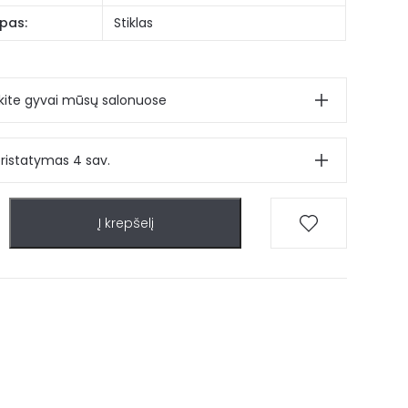
pas:
Stiklas
ite gyvai mūsų salonuose
pristatymas 4 sav.
Į krepšelį