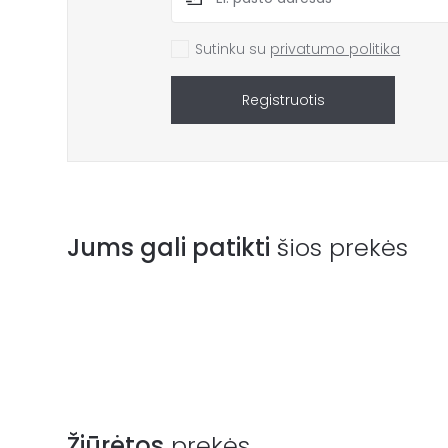
Sutinku su
privatumo politika
Registruotis
Jums gali patikti
šios prekės
Žiūrėtos
prekės