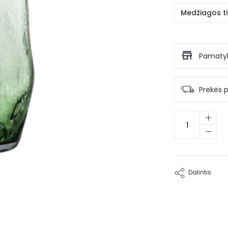
Medžiagos ti
Pamatyk
Prekės 
produkto
kiekis:
Stiklinė
vaza
Adufe
Dalintis