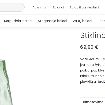
Apie mus
Salonai
Baldų išparduotuvė
Korpusiniai baldai
Miegamojo baldai
Vaikų baldai
Prie
Stikli
69,90
€
Vaza Adufe – el
įvairių raižytų
puikiai papildys
Priežiūra: nepl
ploviklių ar br
Išmatavimai