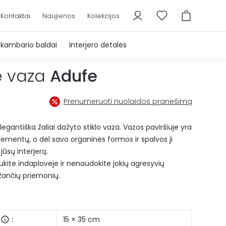
Kontaktai
Naujienos
Kolekcijos
škambario baldai
Interjero detalės
nė vaza
Adufe
Prenumeruoti nuolaidos pranešimą
egantiška žaliai dažyto stiklo vaza. Vazos paviršiuje yra
 elementų, o dėl savo organinės formos ir spalvos ji
 jūsų interjerą.
aukite indaplovėje ir nenaudokite jokių agresyvių
aižančių priemonių.
:
15 × 35 cm