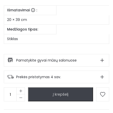
Išmatavimai
:
20 × 39 cm
Medžiagos tipas:
Stiklas
Pamatykite gyvai mūsų salonuose
Prekės pristatymas 4 sav.
produkto
Į krepšelį
kiekis:
Stiklinė
vaza
Dida