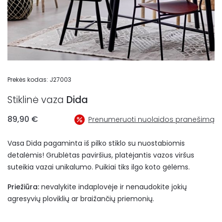
Prekės kodas:
J27003
Stiklinė vaza
Dida
89,90
€
Prenumeruoti nuolaidos pranešimą
Vasa Dida pagaminta iš pilko stiklo su nuostabiomis
detalėmis! Grublėtas paviršius, platėjantis vazos viršus
suteikia vazai unikalumo. Puikiai tiks ilgo koto gėlėms.
Priežiūra:
nevalykite indaplovėje ir nenaudokite jokių
agresyvių ploviklių ar braižančių priemonių.