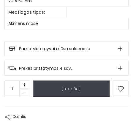
20 × 50 cm
Medžiagos tipas:
Akmens masė
Pamatykite gyvai mūsų salonuose
Prekės pristatymas 4 sav.
produkto
Į krepšelį
kiekis:
Akmens
masės
vaza
Dario
Dalintis