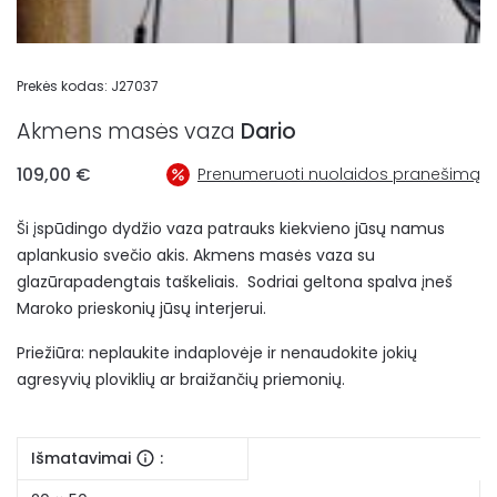
Prekės kodas:
J27037
Akmens masės vaza
Dario
109,00
€
Prenumeruoti nuolaidos pranešimą
Ši įspūdingo dydžio vaza patrauks kiekvieno jūsų namus
aplankusio svečio akis. Akmens masės vaza su
glazūrapadengtais taškeliais. Sodriai geltona spalva įneš
Maroko prieskonių jūsų interjerui.
Priežiūra: neplaukite indaplovėje ir nenaudokite jokių
agresyvių ploviklių ar braižančių priemonių.
Išmatavimai
: