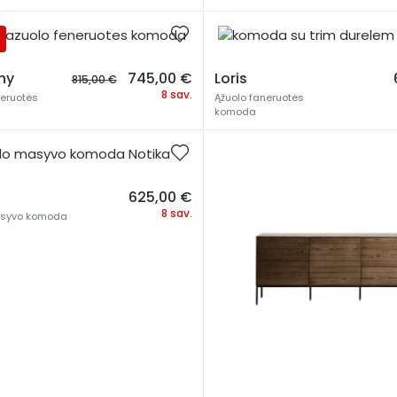
Original
Current
ny
745,00
€
Loris
815,00
€
price
price
8 sav.
neruotės
Ąžuolo faneruotės
was:
is:
komoda
815,00 €.
745,00 €.
625,00
€
8 sav.
asyvo komoda