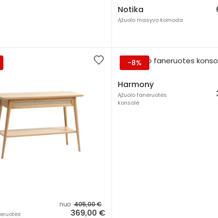
Notika
Ąžuolo masyvo komoda
-8%
Harmony
Ąžuolo faneruotės
konsolė
nuo
405,00
€
369,00
€
neruotės