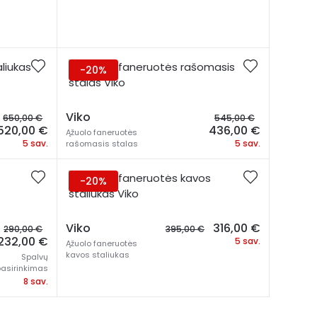
-20%
Original
Original
Viko
650,00
€
545,00
€
price
Current
price
Current
520,00
€
436,00
€
Ąžuolo faneruotės
was:
price
was:
price
5 sav.
5 sav.
rašomasis stalas
650,00 €.
is:
545,00 €.
is:
520,00 €.
436,00 €.
-20%
Original
Original
Current
Viko
316,00
€
290,00
€
395,00
€
price
Current
price
price
232,00
€
5 sav.
Ąžuolo faneruotės
was:
price
was:
is:
kavos staliukas
Spalvų
290,00 €.
is:
395,00 €.
316,00 €.
pasirinkimas
232,00 €.
8 sav.