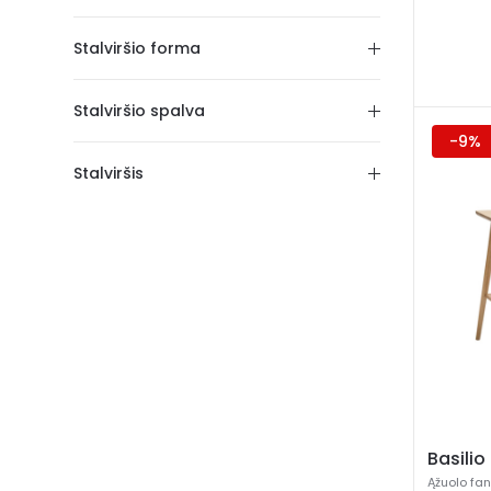
Stalviršio forma
Stalviršio spalva
-9%
Stalviršis
Basilio
Ąžuolo fa