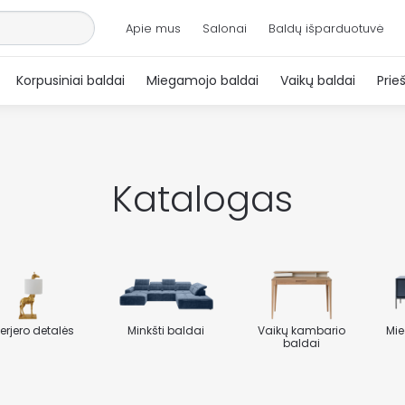
Apie mus
Salonai
Baldų išparduotuvė
Korpusiniai baldai
Miegamojo baldai
Vaikų baldai
Prie
Katalogas
terjero detalės
Minkšti baldai
Vaikų kambario
Mie
baldai