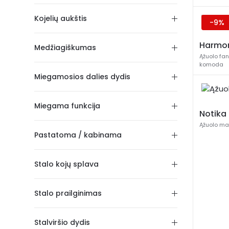
Kojelių aukštis
-9%
Harmo
Medžiagiškumas
Ąžuolo fa
komoda
Miegamosios dalies dydis
Miegama funkcija
Notika
Ąžuolo m
Pastatoma / kabinama
Stalo kojų splava
Stalo prailginimas
Stalviršio dydis