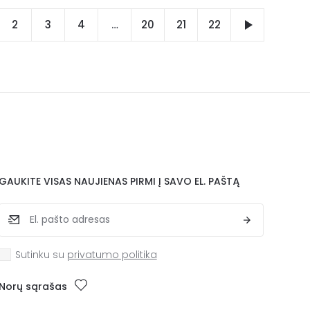
2
3
4
…
20
21
22
GAUKITE VISAS NAUJIENAS PIRMI Į SAVO EL. PAŠTĄ
Sutinku su
privatumo politika
Norų sąrašas