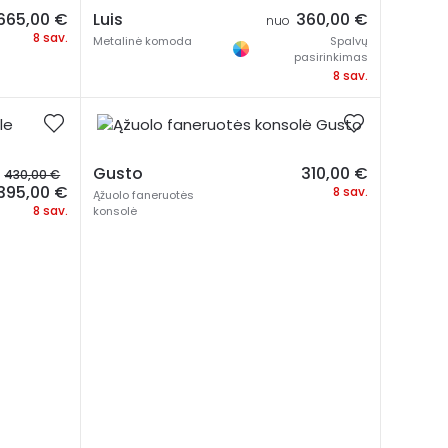
665,00
€
Luis
360,00
€
nuo
8 sav.
Metalinė komoda
Spalvų
pasirinkimas
8 sav.
Original
Gusto
310,00
€
430,00
€
price
Current
395,00
€
8 sav.
Ąžuolo faneruotės
was:
price
8 sav.
konsolė
430,00 €.
is:
395,00 €.