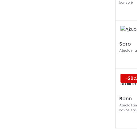
konsolė
Soro
Ąžuolo ma
-20%
Bonn
Ąžuolo fa
kavos sta