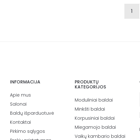
1
INFORMACIJA
PRODUKTŲ
KATEGORIJOS
Apie mus
Moduliniai baldai
Salonai
Minkšti baldai
Baldų išparduotuvė
Korpusiniai baldai
Kontaktai
Miegamojo baldai
Pirkimo sąlygos
Vaikų kambario baldai