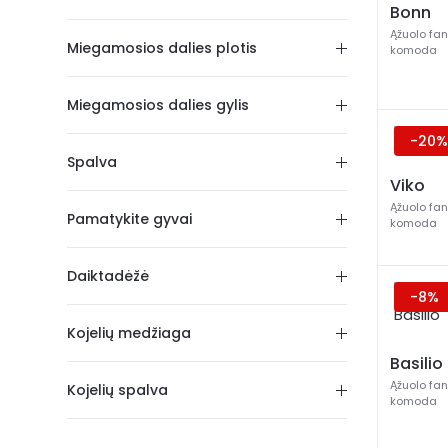
Bonn
Ąžuolo fa
Miegamosios dalies plotis
komoda
Miegamosios dalies gylis
-20%
Spalva
Viko
Ąžuolo fa
Pamatykite gyvai
komoda
Daiktadėžė
-8%
Kojelių medžiaga
Basilio
Ąžuolo fa
Kojelių spalva
komoda