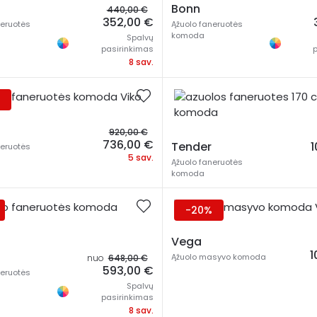
Original
Bonn
440,00
€
price
Current
352,00
€
neruotės
Ąžuolo faneruotės
was:
price
komoda
Spalvų
440,00 €.
is:
pasirinkimas
352,00 €.
8 sav.
Original
920,00
€
price
Current
736,00
€
Tender
neruotės
was:
price
5 sav.
Ąžuolo faneruotės
920,00 €.
is:
komoda
736,00 €.
-20%
Vega
1
Ąžuolo masyvo komoda
nuo
648,00
€
593,00
€
neruotės
Spalvų
pasirinkimas
8 sav.