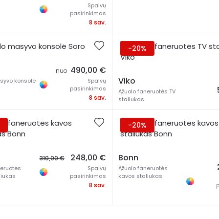
Spalvų
pasirinkimas
8 sav.
-20%
490,00
€
nuo
Viko
syvo konsolė
Spalvų
pasirinkimas
Ąžuolo faneruotės TV
8 sav.
staliukas
-20%
Original
Current
248,00
€
Bonn
310,00
€
price
price
neruotės
Spalvų
Ąžuolo faneruotės
was:
is:
liukas
pasirinkimas
kavos staliukas
310,00 €.
248,00 €.
8 sav.