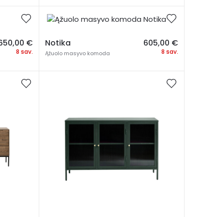
650,00
€
Notika
605,00
€
8 sav.
8 sav.
Ąžuolo masyvo komoda