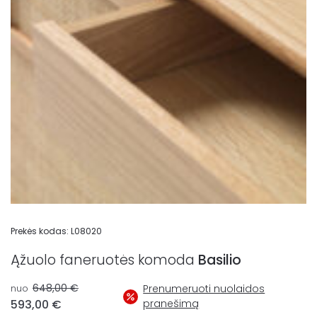
Prekės kodas:
L08020
Ąžuolo faneruotės komoda
Basilio
648,00
€
Prenumeruoti nuolaidos
nuo
593,00
€
pranešimą