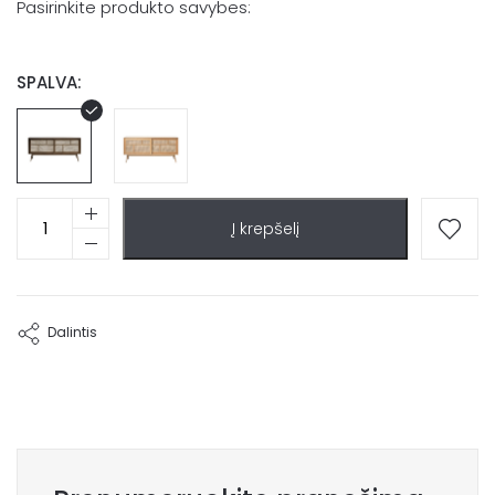
Pasirinkite produkto savybes:
SPALVA:
produkto
Į krepšelį
kiekis:
Ąžuolo
faneruotės
komoda
Basilio
Dalintis