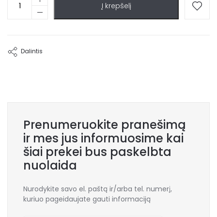
Į krepšelį
kiekis:
U
formos
kampas
Lorenzo
Dalintis
IV
Prenumeruokite pranešimą
ir mes jus informuosime kai
šiai prekei bus paskelbta
nuolaida
Nurodykite savo el. paštą ir/arba tel. numerį,
kuriuo pageidaujate gauti informaciją