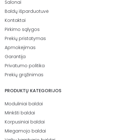
Salonai
Baldų išparduotuvė
Kontaktai
Pirkimo sąlygos
Prekių pristatymas
Apmokėjimas
Garantija
Privatumo politika
Prekių grąžinimas
PRODUKTŲ KATEGORIJOS
Moduliniai baldai
Minkšti baldai
Korpusiniai baldai
Miegamojo baldai
Vaikų kambario baldai