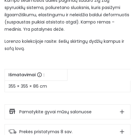
Kampo
sėdimosios dalies pagrindą sudaro Zig Zag
spyruoklių sistema, poliuretano sluoksnis, kuris pasižymi
ilgaamžiškumu, elastingumu ir neleidžia baldui deformuotis
(suspaustas puikiai atsistato atgal). Kampo rėmas –
medinis. Yra patalynės dėžė.
Lorenzo kolekcijoje rasite: šešių skirtingų dydžių kampus ir
sofą lovą.
Išmatavimai
:
355 × 355 × 86 cm
Pamatykite gyvai mūsų salonuose
Prekės pristatymas 8 sav.