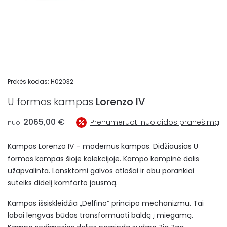
Prekės kodas:
H02032
U formos kampas
Lorenzo IV
2065,00
€
Prenumeruoti nuolaidos pranešimą
nuo
Kampas Lorenzo IV – modernus kampas. Didžiausias U
formos kampas šioje kolekcijoje. Kampo kampinė dalis
užapvalinta. Lansktomi galvos atlošai ir abu porankiai
suteiks didelį komforto jausmą.
Kampas išsiskleidžia „Delfino“ principo mechanizmu. Tai
labai lengvas būdas transformuoti baldą į miegamą.