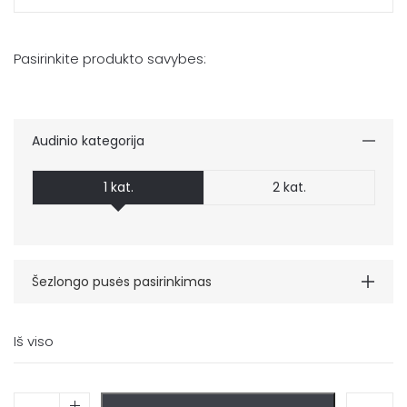
Pasirinkite produkto savybes:
Audinio kategorija
1 kat.
2 kat.
Šezlongo pusės pasirinkimas
Iš viso
Kairė
Dešinė
produkto