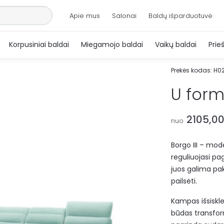
Apie mus
Salonai
Baldų išparduotuvė
Korpusiniai baldai
Miegamojo baldai
Vaikų baldai
Prie
Prekės kodas:
H0
U for
2105,0
nuo
Borgo III – mo
reguliuojasi pa
juos galima pakel
pailsėti.
Kampas išsiskle
būdas transfo