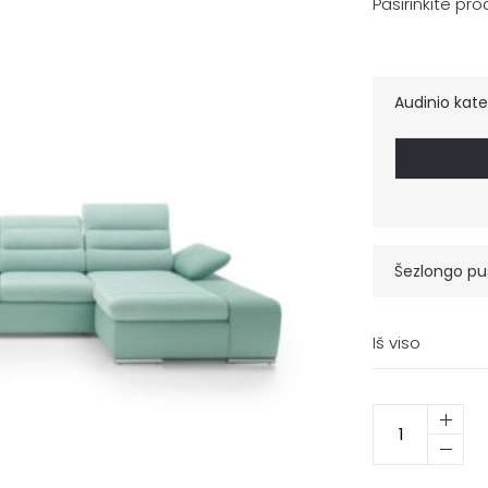
Pasirinkite pr
Audinio kate
Šezlongo pu
Iš viso
Kairė
produkto
kiekis:
U
formos