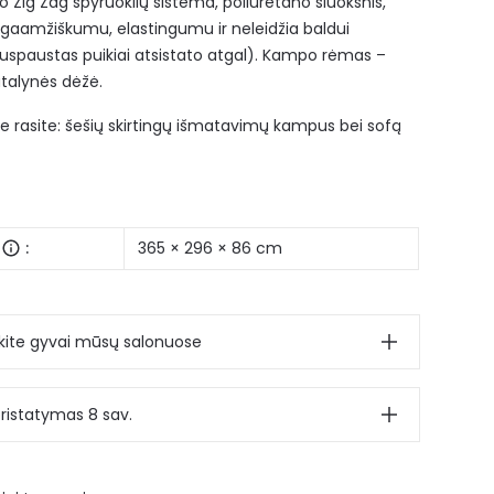
 Zig Zag spyruoklių sistema, poliuretano sluoksnis,
ilgaamžiškumu, elastingumu ir neleidžia baldui
uspaustas puikiai atsistato atgal). Kampo rėmas –
atalynės dėžė.
je rasite: šešių skirtingų išmatavimų kampus bei sofą
:
365 × 296 × 86 cm
ite gyvai mūsų salonuose
ristatymas 8 sav.