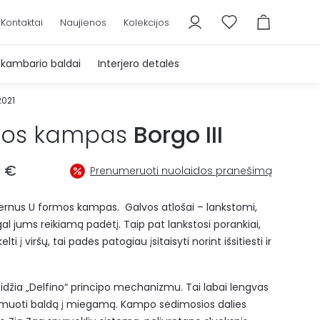
Kontaktai
Naujienos
Kolekcijos
škambario baldai
Interjero detalės
2021
mos kampas
Borgo III
0
€
Prenumeruoti nuolaidos pranešimą
dernus U formos kampas. Galvos atlošai – lankstomi,
gal jums reikiamą padėtį. Taip pat lankstosi porankiai,
ti į viršų, tai padės patogiau įsitaisyti norint išsitiesti ir
idžia „Delfino“ principo mechanizmu. Tai labai lengvas
rmuoti baldą į miegamą. Kampo
sėdimosios dalies