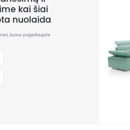
me kai šiai
bta nuolaida
umerį, kuriuo pageidaujate