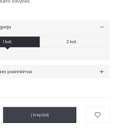
odukto savybes:
gorija
1 kat.
2 kat.
sės pasirinkimas
Dešinė
Į krepšelį