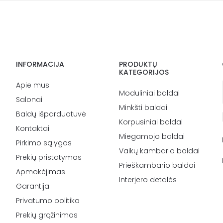
INFORMACIJA
PRODUKTŲ
KATEGORIJOS
Apie mus
Moduliniai baldai
Salonai
Minkšti baldai
Baldų išparduotuvė
Korpusiniai baldai
Kontaktai
Miegamojo baldai
Pirkimo sąlygos
Vaikų kambario baldai
Prekių pristatymas
Prieškambario baldai
Apmokėjimas
Interjero detalės
Garantija
Privatumo politika
Prekių grąžinimas