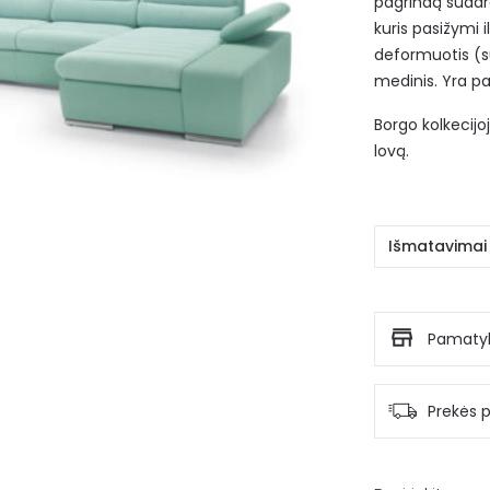
pagrindą sudaro
kuris pasižymi 
deformuotis (s
medinis. Yra p
Borgo kolkecijo
lovą.
Išmatavimai
Pamatyk
Prekės p