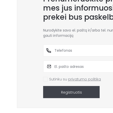
mes jus informuosi
prekei bus paskel
Nurodykite savo el. paštą ir/arba tel. n
gauti informaciją
Sutinku su
privatumo politika
Registruotis