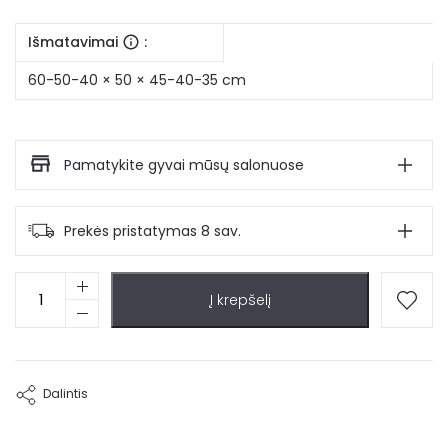
Išmatavimai
:
60-50-40 × 50 × 45-40-35 cm
Pamatykite gyvai mūsų salonuose
Prekės pristatymas 8 sav.
produkto
Į krepšelį
kiekis:
Stilinis
kavos
staliukas
Heidi
Dalintis