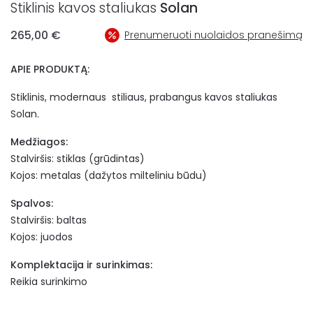
Stiklinis kavos staliukas
Solan
265,00
€
Prenumeruoti nuolaidos pranešimą
APIE PRODUKTĄ:
Stiklinis, modernaus stiliaus, prabangus kavos staliukas
Solan.
Medžiagos:
Stalviršis: stiklas (grūdintas)
Kojos: metalas (dažytos milteliniu būdu)
Spalvos:
Stalviršis: baltas
Kojos: juodos
Komplektacija ir surinkimas:
Reikia surinkimo