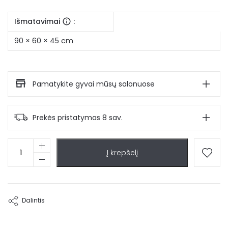
Išmatavimai
:
90 × 60 × 45 cm
Pamatykite gyvai mūsų salonuose
Prekės pristatymas 8 sav.
produkto
Į krepšelį
kiekis:
Stiklinis
kavos
staliukas
Solan
Dalintis