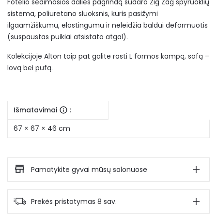
Fotelio sėdimosios dalies pagrindą sudaro Zig Zag spyruoklių
sistema, poliuretano sluoksnis, kuris pasižymi
ilgaamžiškumu, elastingumu ir neleidžia baldui deformuotis
(suspaustas puikiai atsistato atgal).
Kolekcijoje Alton taip pat galite rasti L formos kampą, sofą –
lovą bei pufą.
Išmatavimai
:
67 × 67 × 46 cm
Pamatykite gyvai mūsų salonuose
Prekės pristatymas 8 sav.