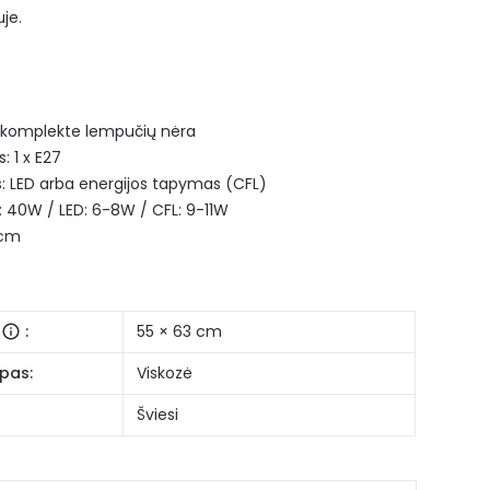
uje.
 komplekte lempučių nėra
: 1 x E27
: LED arba energijos tapymas (CFL)
: 40W / LED: 6-8W / CFL: 9-11W
 cm
:
55 × 63 cm
pas:
Viskozė
Šviesi