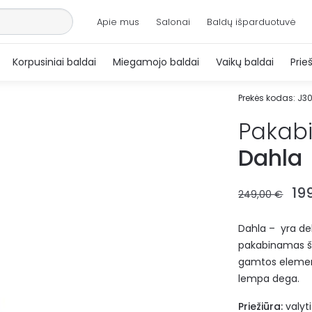
Apie mus
Salonai
Baldų išparduotuvė
Korpusiniai baldai
Miegamojo baldai
Vaikų baldai
Prie
Prekės kodas:
J3
Pakab
Dahla
Ori
19
249,00
€
pri
Dahla – yra dek
wa
pakabinamas švi
24
gamtos element
lempa dega.
Priežiūra:
valyti