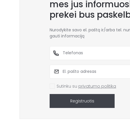
mes jus informuosi
prekei bus paskel
Nurodykite savo el. paštą ir/arba tel. n
gauti informaciją
Sutinku su
privatumo politika
Registruotis