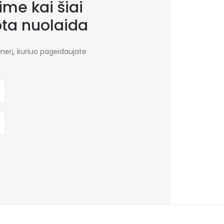
me kai šiai
bta nuolaida
umerį, kuriuo pageidaujate