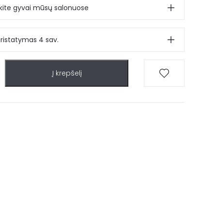
ite gyvai mūsų salonuose
pristatymas 4 sav.
Į krepšelį