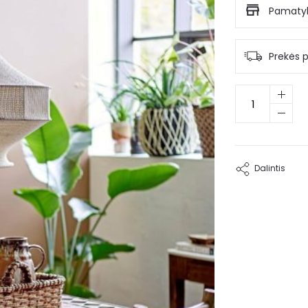
Pamatyk
Prekės 
produkto
kiekis:
Pakabinamas
šviestuvas
Dahla
Dalintis