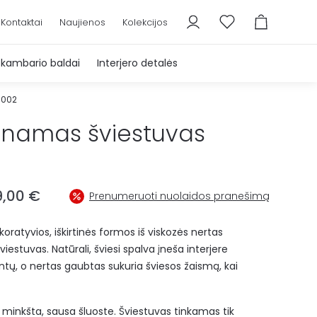
Kontaktai
Naujienos
Kolekcijos
škambario baldai
Interjero detalės
0002
inamas šviestuvas
ginal
Current
9,00
€
Prenumeruoti nuolaidos pranešimą
ce
price
oratyvios, iškirtinės formos iš viskozės nertas
s:
is:
estuvas. Natūrali, šviesi spalva įneša interjere
9,00 €.
199,00 €.
ų, o nertas gaubtas sukuria šviesos žaismą, kai
 minkšta, sausa šluoste. Šviestuvas tinkamas tik