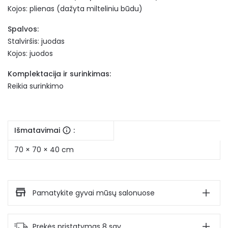
Kojos: plienas (dažyta milteliniu būdu)
Spalvos:
Stalviršis: juodas
Kojos: juodos
Komplektacija ir surinkimas:
Reikia surinkimo
Išmatavimai
:
70 × 70 × 40 cm
Pamatykite gyvai mūsų salonuose
Prekės pristatymas 8 sav.