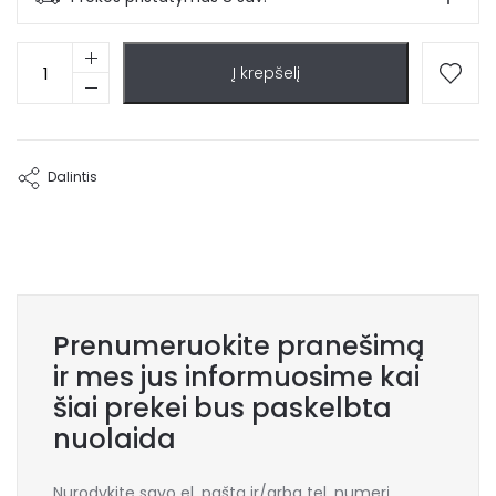
produkto
Į krepšelį
kiekis:
Metalinis
kavos
staliukas
Alma
Dalintis
Prenumeruokite pranešimą
ir mes jus informuosime kai
šiai prekei bus paskelbta
nuolaida
Nurodykite savo el. paštą ir/arba tel. numerį,