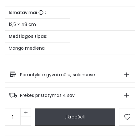
Išmatavimai
:
12,5 × 48 cm
Medžiagos tipas:
Mango mediena
Pamatykite gyvai mūsų salonuose
Prekės pristatymas 4 sav.
produkto
Į krepšelį
kiekis:
Mango
medienos
žvakidė