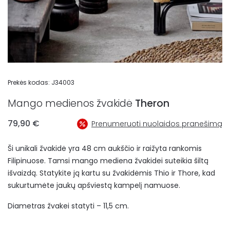
Prekės kodas:
J34003
Mango medienos žvakidė
Theron
79,90
€
Prenumeruoti nuolaidos pranešimą
Ši unikali žvakidė yra 48 cm aukščio ir raižyta rankomis
Filipinuose. Tamsi mango mediena žvakidei suteikia šiltą
išvaizdą. Statykite ją kartu su žvakidėmis Thio ir Thore, kad
sukurtumėte jaukų apšviestą kampelį namuose.
Diametras žvakei statyti – 11,5 cm.