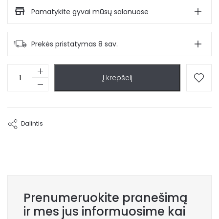
Pamatykite gyvai mūsų salonuose
Prekės pristatymas 8 sav.
produkto
Į krepšelį
kiekis:
Kėdė
su
porankiais
Ronda
Dalintis
Prenumeruokite pranešimą
ir mes jus informuosime kai