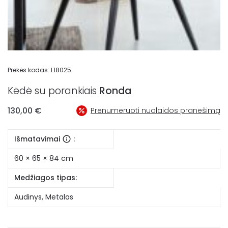
Prekės kodas:
L18025
Kėdė su porankiais
Ronda
130,00
€
Prenumeruoti nuolaidos pranešimą
Išmatavimai
:
60 × 65 × 84 cm
Medžiagos tipas:
Audinys
,
Metalas