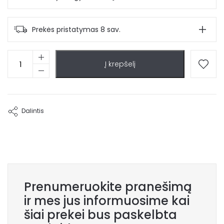
Prekės pristatymas 8 sav.
produkto
Į krepšelį
kiekis:
Kėdė
Solid
Dalintis
Prenumeruokite pranešimą
ir mes jus informuosime kai
šiai prekei bus paskelbta