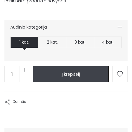
Pasirinkite produkto savybes:
Audinio kategorija
1 kat.
2 kat.
3 kat.
4 kat.
produkto
Į krepšelį
kiekis:
Fotelis
Nord
Dalintis