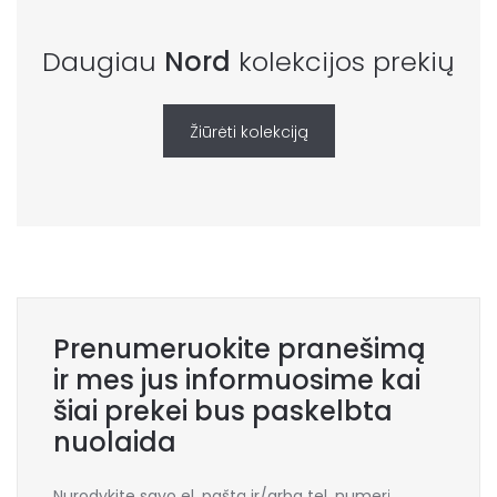
Daugiau
Nord
kolekcijos prekių
Žiūrėti kolekciją
Prenumeruokite pranešimą
ir mes jus informuosime kai
šiai prekei bus paskelbta
nuolaida
Nurodykite savo el. paštą ir/arba tel. numerį,