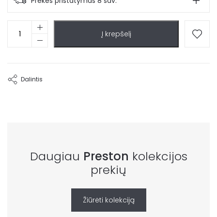
Prekės pristatymas 8 sav.
produkto
Į krepšelį
kiekis:
Ąžuolo
faneruotės
valgomojo
stalas
Dalintis
Preston
Daugiau
Preston
kolekcijos
prekių
Žiūrėti kolekciją