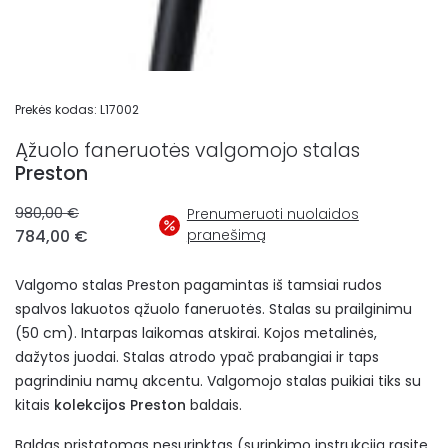
Prekės kodas:
L17002
Ąžuolo faneruotės valgomojo stalas
Preston
Original
980,00
€
Prenumeruoti nuolaidos
price
Current
784,00
€
pranešimą
was:
price
980,00 €.
is:
Valgomo stalas Preston pagamintas iš tamsiai rudos
784,00 €.
spalvos lakuotos ąžuolo faneruotės. Stalas su prailginimu
(50 cm). Intarpas laikomas atskirai. Kojos metalinės,
dažytos juodai. Stalas atrodo ypač prabangiai ir taps
pagrindiniu namų akcentu. Valgomojo stalas puikiai tiks su
kitais
kolekcijos Preston
baldais.
Baldas pristatomas nesurinktas (surinkimo instrukciją rasite