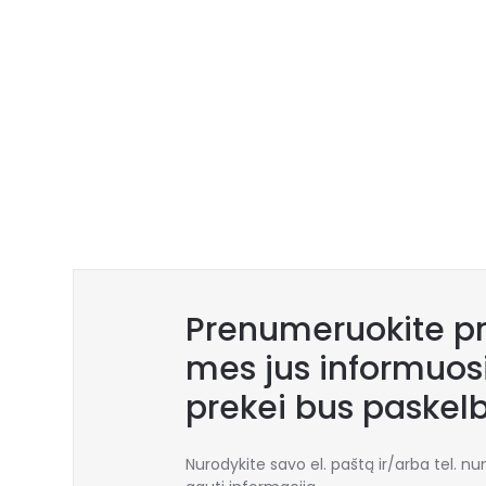
Prenumeruokite pr
mes jus informuosi
prekei bus paskel
Nurodykite savo el. paštą ir/arba tel. n