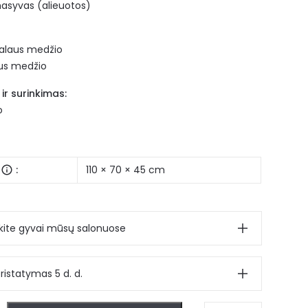
masyvas (alieuotos)
ūralaus medžio
aus medžio
ir surinkimas:
o
:
110 × 70 × 45 cm
ite gyvai mūsų salonuose
ristatymas 5 d. d.