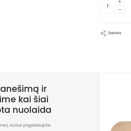
produkto
kiekis:
Ąžuolo
faneruotės
kavos
staliukas
Dalintis
Gusto
anešimą ir
me kai šiai
bta nuolaida
umerį, kuriuo pageidaujate