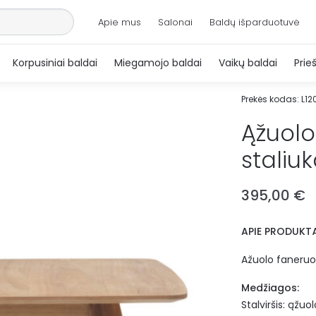
Apie mus
Salonai
Baldų išparduotuvė
Korpusiniai baldai
Miegamojo baldai
Vaikų baldai
Prie
Prekės kodas:
L12
Ąžuolo
staliu
395,00
€
APIE PRODUKTĄ
Ažuolo faneruot
Medžiagos:
Stalviršis: ąžu