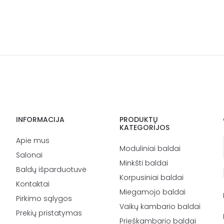
INFORMACIJA
PRODUKTŲ
KATEGORIJOS
Apie mus
Moduliniai baldai
Salonai
Minkšti baldai
Baldų išparduotuvė
Korpusiniai baldai
Kontaktai
Miegamojo baldai
Pirkimo sąlygos
Vaikų kambario baldai
Prekių pristatymas
Prieškambario baldai