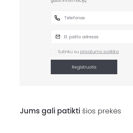
gauti informaciją
Sutinku su
privatumo politika
Registruotis
Jums gali patikti
šios prekės