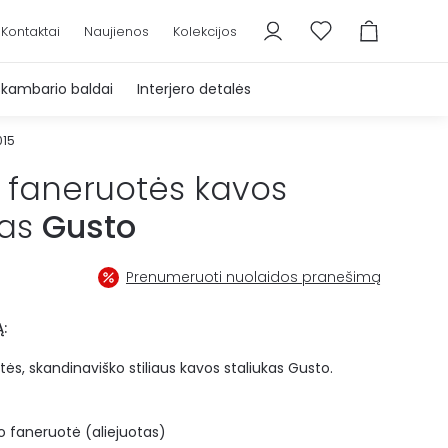
Kontaktai
Naujienos
Kolekcijos
škambario baldai
Interjero detalės
015
 faneruotės kavos
kas
Gusto
Prenumeruoti nuolaidos pranešimą
:
ės, skandinaviško stiliaus kavos staliukas Gusto.
olo faneruotė (aliejuotas)