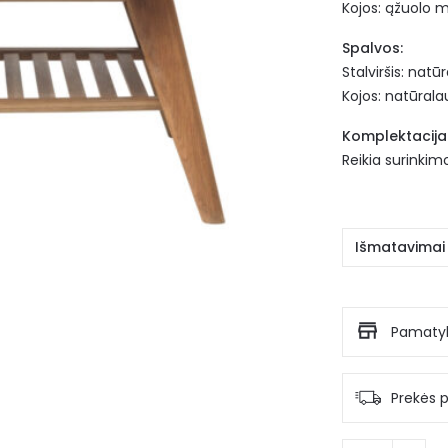
Kojos: ąžuolo 
Spalvos:
Stalviršis: nat
Kojos: natūral
Komplektacija 
Reikia surinkim
Išmatavimai
Pamatyk
Prekės p