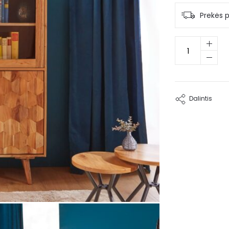
Prekės p
produkto
kiekis:
Akacijos
medienos
indauja
Kaja
Dalintis