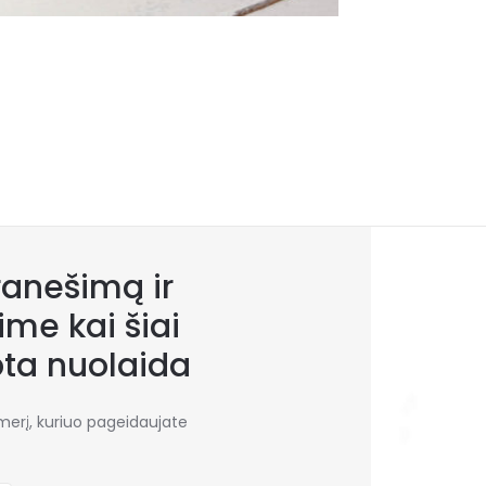
anešimą ir
me kai šiai
bta nuolaida
umerį, kuriuo pageidaujate