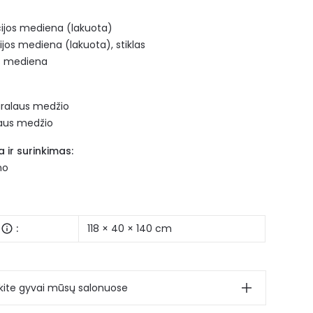
acijos mediena (lakuota)
jos mediena (lakuota), stiklas
os mediena
tūralaus medžio
laus medžio
 ir surinkimas:
mo
:
118 × 40 × 140 cm
ite gyvai mūsų salonuose