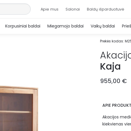
Apie mus
Salonai
Baldų išparduotuvė
Korpusiniai baldai
Miegamojo baldai
Vaikų baldai
Prie
Prekės kodas:
M2
Akacij
Kaja
955,00
€
APIE PRODUKT
Akacijos medi
kiekvienas vien