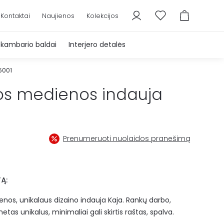
Kontaktai
Naujienos
Kolekcijos
škambario baldai
Interjero detalės
5001
os medienos indauja
Prenumeruoti nuolaidos pranešimą
Ą:
enos, unikalaus dizaino indauja Kaja. Rankų darbo,
etas unikalus, minimaliai gali skirtis raštas, spalva.