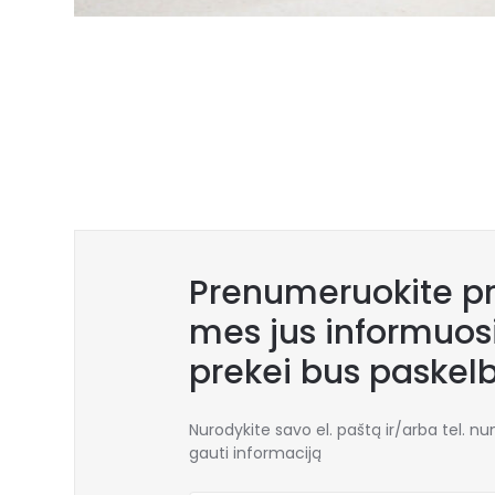
Prenumeruokite pr
mes jus informuosi
prekei bus paskel
Nurodykite savo el. paštą ir/arba tel. n
gauti informaciją