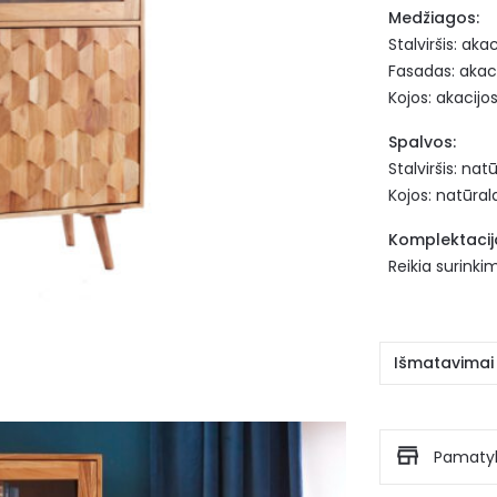
Medžiagos:
Stalviršis: ak
Fasadas: akaci
Kojos: akacij
Spalvos:
Stalviršis: na
Kojos: natūra
Komplektacija
Reikia surinki
Išmatavimai
Pamatyk