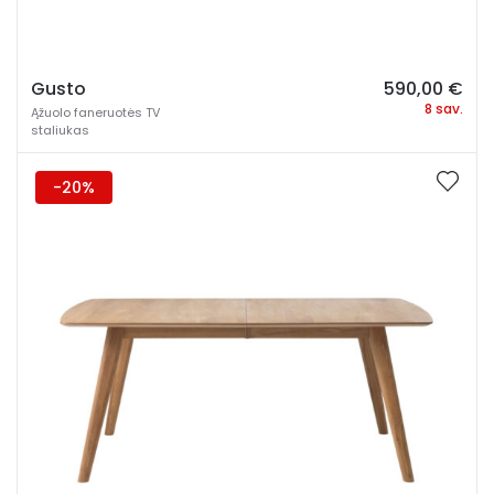
Gusto
590,00
€
8 sav.
Ąžuolo faneruotės TV
staliukas
-20%