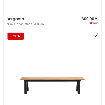
Bergamo
300,00
€
8 sav.
Ąžuolo faneruotės suoliukas
-20%