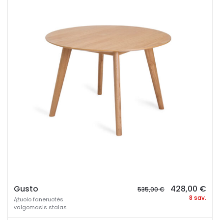
Original
Cur
Gusto
428,00
€
535,00
€
price
pri
8 sav.
Ąžuolo faneruotės
was:
is:
valgomasis stalas
535,00 €.
428