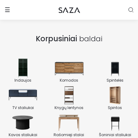
Toggle navigation
☰
Korpusiniai
baldai
Indaujos
Komodos
Spintelės
TV staliukai
Knygų lentynos
Spintos
Kavos staliukai
Rašomieji stalai
Šoniniai staliukai