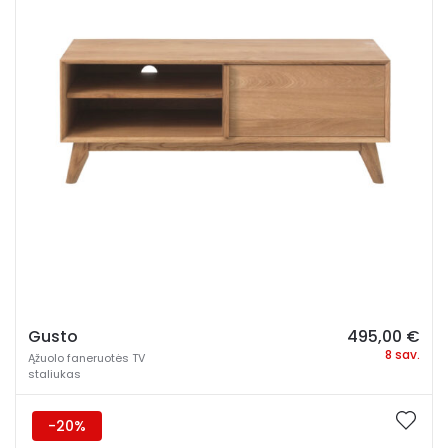
Gusto
495,00
€
8 sav.
Ąžuolo faneruotės TV
staliukas
-20%