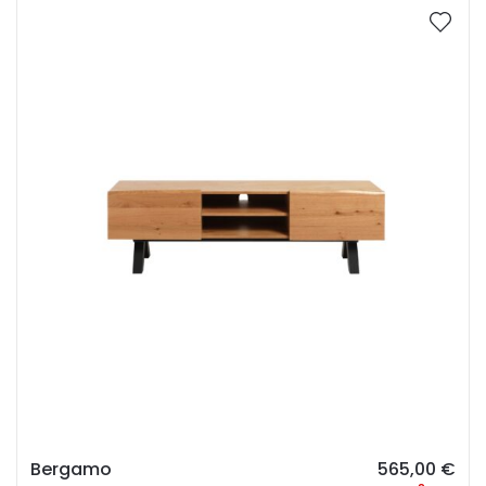
Pastatoma / kabinama
Stalo kojų splava
Stalo prailginimas
Stalviršio dydis
Stalviršio forma
Stalviršio spalva
Stalviršis
Bergamo
565,00
€