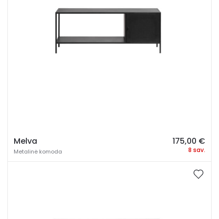
Melva
175,00
€
8 sav.
Metalinė komoda