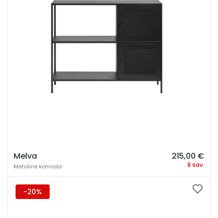
Melva
215,00
€
8 sav.
Metalinė komoda
-20%