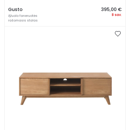
Gusto
395,00
€
8 sav.
Ąžuolo faneruotės
rašomasis stalas