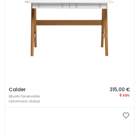
Calder
315,00
€
8 sav.
Ąžuolo faneruotės
rašomasis stalas