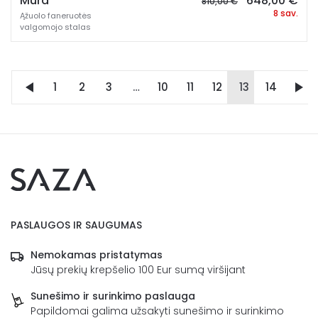
Mura
648,00
€
810,00
€
price
pri
8 sav.
Ąžuolo faneruotės
was:
is:
valgomojo stalas
810,00 €.
648
1
2
3
…
10
11
12
13
14
PASLAUGOS IR SAUGUMAS
Nemokamas pristatymas
Jūsų prekių krepšelio 100 Eur sumą viršijant
Sunešimo ir surinkimo paslauga
Papildomai galima užsakyti sunešimo ir surinkimo