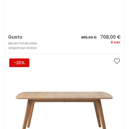
Original
Cur
Gusto
708,00
€
885,00
€
price
pri
8 sav.
Ąžuolo faneruotės
was:
is:
valgomojo stalas
885,00 €.
708
-20%