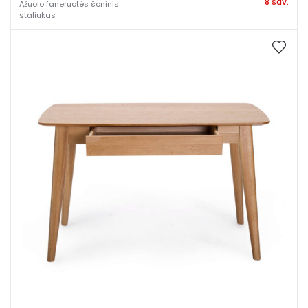
8 sav.
Ąžuolo faneruotės šoninis
staliukas