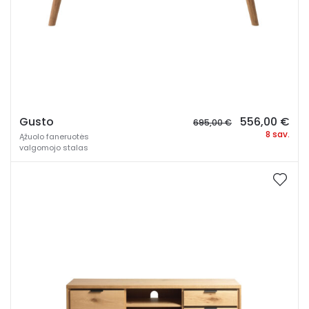
Original
Cur
Gusto
556,00
€
695,00
€
price
pri
8 sav.
Ąžuolo faneruotės
was:
is:
valgomojo stalas
695,00 €.
556