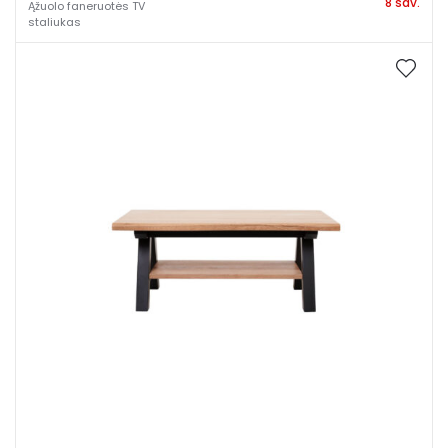
8 sav.
Ąžuolo faneruotės TV
staliukas