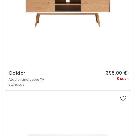
Calder
395,00
€
8 sav.
Ąžuolo faneruotės TV
staliukas