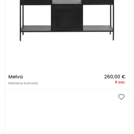
Melva
260,00
€
8 sav.
Metalinė komoda