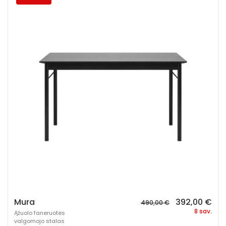
Original
Cur
Mura
392,00
€
490,00
€
price
pri
8 sav.
Ąžuolo faneruotės
was:
is:
valgomojo stalas