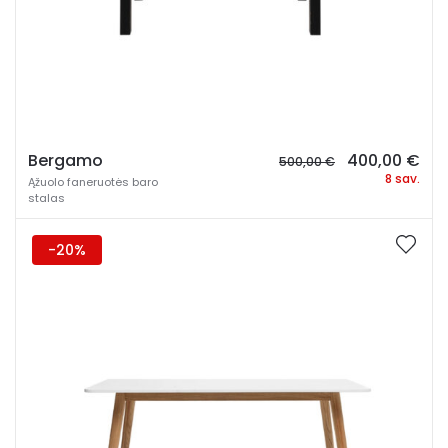
Original
Cur
Bergamo
400,00
€
500,00
€
price
pri
8 sav.
Ąžuolo faneruotės baro
was:
is:
stalas
500,00 €.
400
-20%