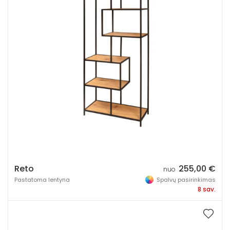
Plotis
Aukštis
Gylis
Miegamosios dalies plotis
Miegamosios dalies gylis
Reto
255,00
€
nuo
Pastatoma lentyna
Spalvų pasirinkimas
Spalva
8 sav.
Pamatykite gyvai