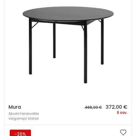
Original
Cur
Mura
372,00
€
465,00
€
price
pri
8 sav.
Ąžuolo faneruotės
was:
is:
valgomojo stalas
465,00 €.
372
-20%