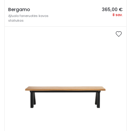
Bergamo
365,00
€
8 sav.
Ąžuolo faneruotės kavos
staliukas