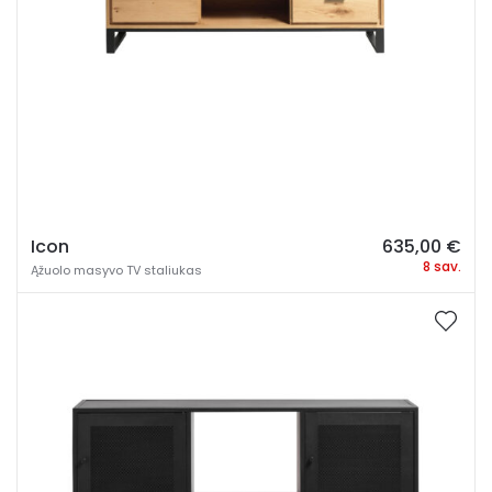
Icon
635,00
€
8 sav.
Ąžuolo masyvo TV staliukas