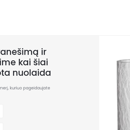
anešimą ir
me kai šiai
bta nuolaida
umerį, kuriuo pageidaujate