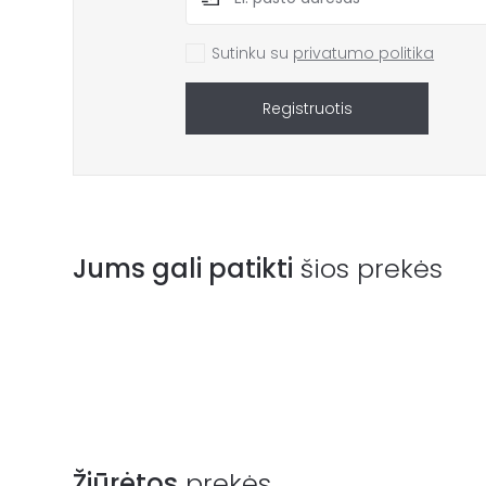
Sutinku su
privatumo politika
Registruotis
Jums gali patikti
šios prekės
Žiūrėtos
prekės