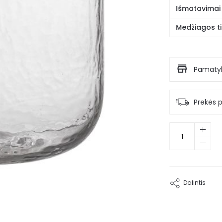
Išmatavimai
Medžiagos ti
Pamatyk
Prekės 
produkto
kiekis:
Stiklinė
vaza
Didda
Dalintis