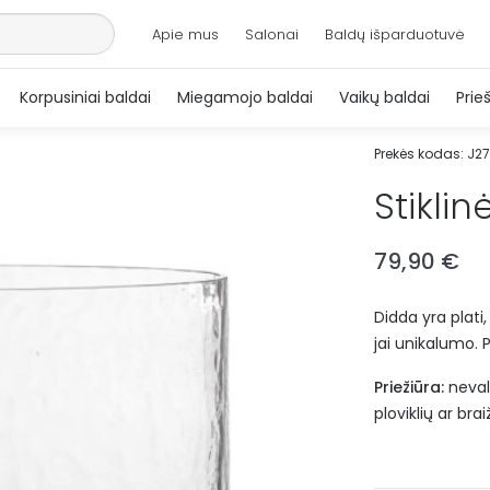
Apie mus
Salonai
Baldų išparduotuvė
Korpusiniai baldai
Miegamojo baldai
Vaikų baldai
Prie
Prekės kodas:
J2
Stikli
79,90
€
Didda yra plati,
jai unikalumo.
Priežiūra:
neval
ploviklių ar br