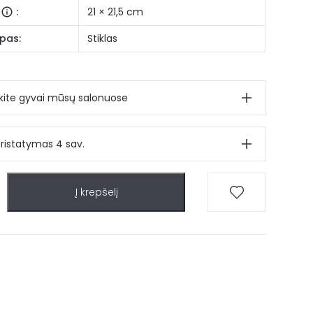
:
21 × 21,5 cm
pas:
Stiklas
ite gyvai mūsų salonuose
pristatymas 4 sav.
Į krepšelį