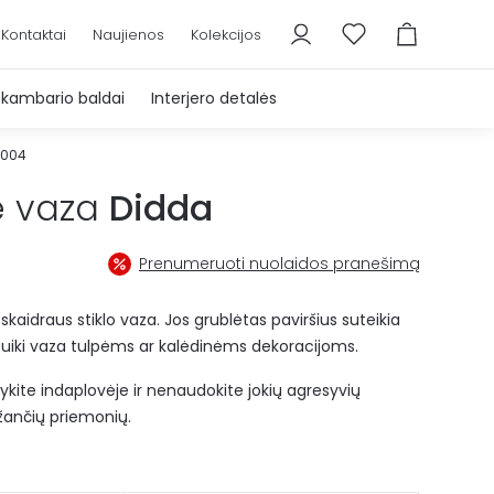
Kontaktai
Naujienos
Kolekcijos
škambario baldai
Interjero detalės
7004
nė vaza
Didda
Prenumeruoti nuolaidos pranešimą
 skaidraus stiklo vaza. Jos grublėtas paviršius suteikia
 Puiki vaza tulpėms ar kalėdinėms dekoracijoms.
ykite indaplovėje ir nenaudokite jokių agresyvių
aižančių priemonių.