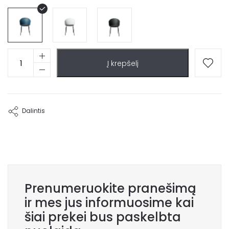
produkto
Į krepšelį
kiekis:
Kėdė
su
porankiais
Svena
Dalintis
Prenumeruokite pranešimą
ir mes jus informuosime kai
šiai prekei bus paskelbta