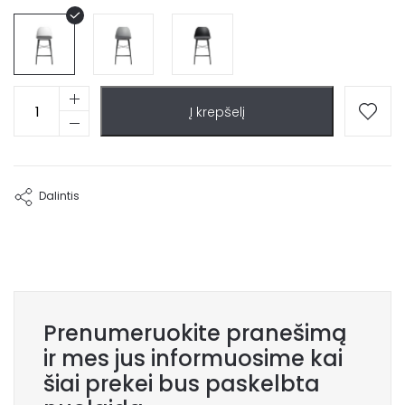
produkto
Į krepšelį
kiekis:
Baro
kėdė
Moss
Dalintis
Prenumeruokite pranešimą
ir mes jus informuosime kai
šiai prekei bus paskelbta