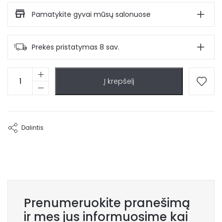
Pamatykite gyvai mūsų salonuose
Prekės pristatymas 8 sav.
produkto
Į krepšelį
kiekis:
Aliuminis
šoninis
staliukas
Anka
Dalintis
Prenumeruokite pranešimą
ir mes jus informuosime kai