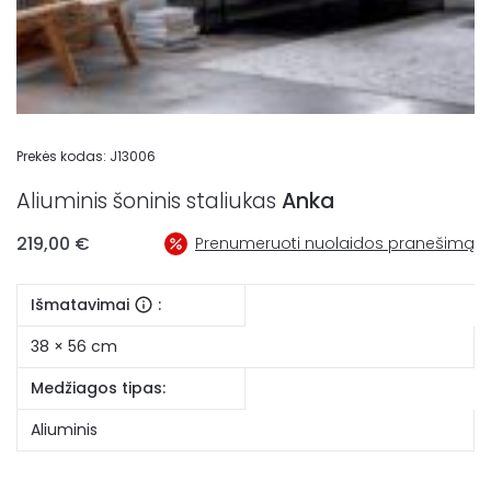
Prekės kodas:
J13006
Aliuminis šoninis staliukas
Anka
219,00
€
Prenumeruoti nuolaidos pranešimą
Išmatavimai
:
38 × 56 cm
Medžiagos tipas:
Aliuminis