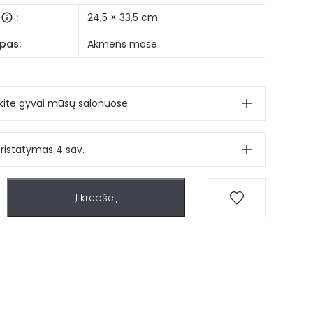
:
24,5 × 33,5 cm
pas:
Akmens masė
ite gyvai mūsų salonuose
pristatymas 4 sav.
Į krepšelį