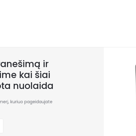
anešimą ir
me kai šiai
bta nuolaida
umerį, kuriuo pageidaujate