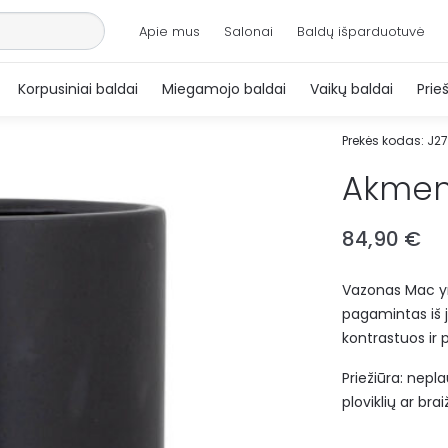
Apie mus
Salonai
Baldų išparduotuvė
Korpusiniai baldai
Miegamojo baldai
Vaikų baldai
Prie
Prekės kodas:
J2
Akmen
84,90
€
Vazonas Mac yra
pagamintas iš j
kontrastuos ir 
Priežiūra: nepl
ploviklių ar br