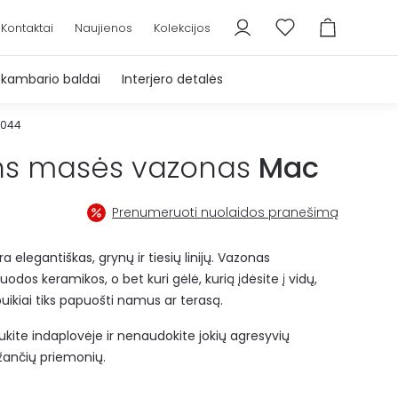
Kontaktai
Naujienos
Kolekcijos
škambario baldai
Interjero detalės
7044
s masės vazonas
Mac
Prenumeruoti nuolaidos pranešimą
 elegantiškas, grynų ir tiesių linijų. Vazonas
uodos keramikos, o bet kuri gėlė, kurią įdėsite į vidų,
puikiai tiks papuošti namus ar terasą.
aukite indaplovėje ir nenaudokite jokių agresyvių
aižančių priemonių.