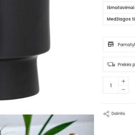
Išmatavimai
Medžiagos ti
Pamatyk
Prekės 
produkto
kiekis:
Akmens
masės
vazonas
Mac
Dalintis